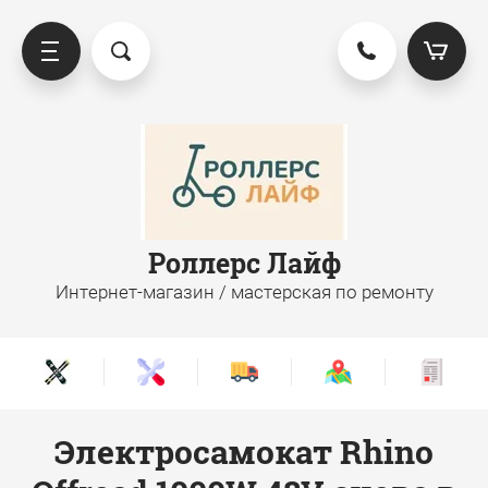
апчасти для самокатов
ксессуары лето
Kugoo M4
Безопасность
Роллерс Лайф
Интернет-магазин / мастерская по ремонту
Kugoo S3
Свет
Xiaomi M365
Инструменты
Ninebot Max G30
Электросамокат Rhino
Тормозная система